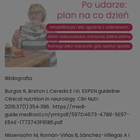
Bibliografia:
Burgos R, Breton I, Cereda E i in. ESPEN guideline:
Clinical nutrition in neurology. Clin Nutr.
2018;37(1):354‑396. https://medi-
guide.meditool.cn/ymtpdf/597D4673-47B9-5E97-
E8AE-1773743F61B6.pdf
Nissensohn M, Román-Viñas B, Sánchez-Villegas A i