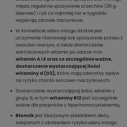
mięsa, regularne spożywanie orzechów (30 g
dziennie) i ryb co najmniej raz w tygodniu
wspierają zdrowie naczyniowe.
W kontekście udaru mózgu, istotne jest
utrzymanie równowagi soli, spożywanie potasu z
owoców i warzyw, a także dostarczenie
wartościowych witamin po udarze m.in
witamin A i E oraz co szczególnie ważne,
dostarczenie wystarczającej ilości
witaminy d (D3),
które mają odwrotny wpływ
na ryzyko chorób sercowo-naczyniowych.
Dostarczanie wystarczającej ilości, witamin z
grupy B, w tym
witaminy B12
jest szczególnie
ważne dla pacjentów z hiperhomocysteinemią.
Błonnik
jest kluczowym składnikiem diety,
związanym z obniżeniem ryzyka udaru mózgu.