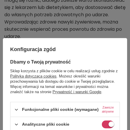
mogą się różnić, dlatego zawsze warto skonsultować
się z lekarzem lub dietetykiem, aby dostosować dietę
do własnych potrzeb zdrowotnych po udarze.
Wprowadzając zdrowe nawyki żywieniowe, można
skutecznie wspierać proces powrotu do zdrowia po
udarze.
Czy istnieją suplementy po udarze
Konfiguracja zgód
pomocne w powrocie do zdrowia?
Dbamy o Twoją prywatność
Jakie korzyści niesie ze sobą
Sklep korzysta z plików cookie w celu realizacji usług zgodnie z
suplementacja Nutrego po udarze
Polityką dotyczącą cookies
. Możesz określić warunki
przechowywania lub dostępu do cookie w Twojej przeglądarce.
mózgu?
Więcej informacji na temat warunków i prywatności można
znaleźć także na stronie
Prywatność i warunki Google
.
Pacjenci, którzy przeszli udar niedokrwienny mózgu,
stanowią grupę wyjątkowo narażoną na
Zawsze
Funkcjonalne pliki cookie (wymagane)
niedożywienie, co wpływa negatywnie na proces
aktywne
rekonwalescencji. Właściwa dieta odgrywa kluczową
Analityczne pliki cookie
rolę w zapewnieniu niezbędnych składników