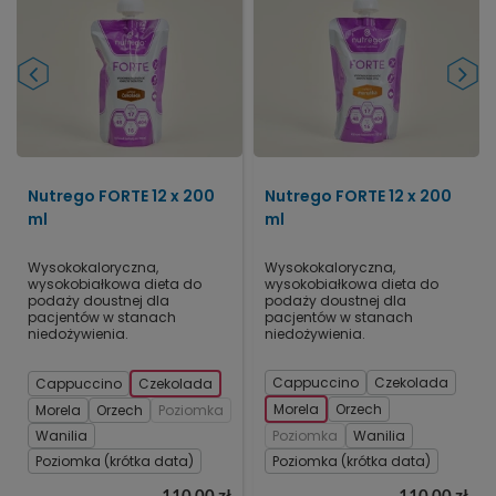
Nutrego FORTE 12 x 200
Nutrego FORTE 12 x 200
ml
ml
Wysokokaloryczna,
Wysokokaloryczna,
wysokobiałkowa dieta do
wysokobiałkowa dieta do
podaży doustnej dla
podaży doustnej dla
pacjentów w stanach
pacjentów w stanach
niedożywienia.
niedożywienia.
Cappuccino
Czekolada
Cappuccino
Czekolada
Morela
Orzech
Morela
Orzech
Poziomka
Wanilia
Poziomka
Wanilia
Poziomka (krótka data)
Poziomka (krótka data)
110,00 zł
110,00 zł