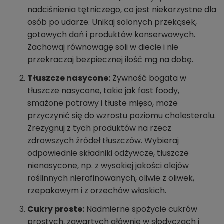
nadciśnienia tętniczego, co jest niekorzystne dla
osób po udarze. Unikaj solonych przekąsek,
gotowych dań i produktów konserwowych.
Zachowaj równowagę soli w diecie i nie
przekraczaj bezpiecznej ilość mg na dobę.
Tłuszcze nasycone:
Żywność bogata w
tłuszcze nasycone, takie jak fast foody,
smażone potrawy i tłuste mięso, może
przyczynić się do wzrostu poziomu cholesterolu.
Zrezygnuj z tych produktów na rzecz
zdrowszych źródeł tłuszczów. Wybieraj
odpowiednie składniki odżywcze, tłuszcze
nienasycone, np. z wysokiej jakości olejów
roślinnych nierafinowanych, oliwie z oliwek,
rzepakowym i z orzechów włoskich.
Cukry proste:
Nadmierne spożycie cukrów
prostych, zawartych głównie w słodyczach i