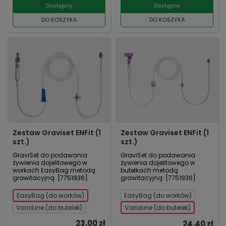
Dostępny
Dostępny
DO KOSZYKA
DO KOSZYKA
Zestaw Graviset ENFit (1
Zestaw Graviset ENFit (1
szt.)
szt.)
GraviSet do podawania
GraviSet do podawania
żywienia dojelitowego w
żywienia dojelitowego w
workach EasyBag metodą
butelkach metodą
grawitacyjną. [7751936]
grawitacyjną. [7751936]
EasyBag (do worków)
EasyBag (do worków)
VarioLine (do butelek)
VarioLine (do butelek)
23,00 zł
24,40 zł