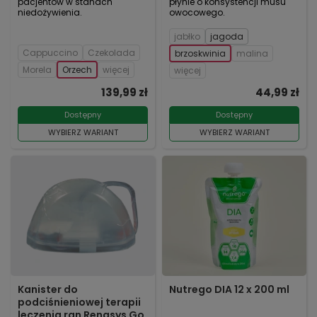
pacjentów w stanach
płynie o konsystencji musu
niedożywienia.
owocowego.
jabłko
jagoda
Cappuccino
Czekolada
brzoskwinia
malina
Morela
Orzech
więcej
więcej
139,99 zł
44,99 zł
Dostępny
Dostępny
WYBIERZ WARIANT
WYBIERZ WARIANT
Kanister do
Nutrego DIA 12 x 200 ml
podciśnieniowej terapii
leczenia ran Renasys Go