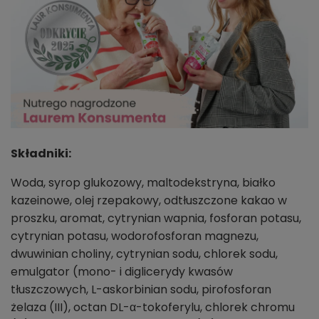
Składniki:
Woda, syrop glukozowy, maltodekstryna, białko
kazeinowe, olej rzepakowy, odtłuszczone kakao w
proszku, aromat, cytrynian wapnia, fosforan potasu,
cytrynian potasu, wodorofosforan magnezu,
dwuwinian choliny, cytrynian sodu, chlorek sodu,
emulgator (mono- i diglicerydy kwasów
tłuszczowych, L-askorbinian sodu, pirofosforan
żelaza (III), octan DL-α-tokoferylu, chlorek chromu