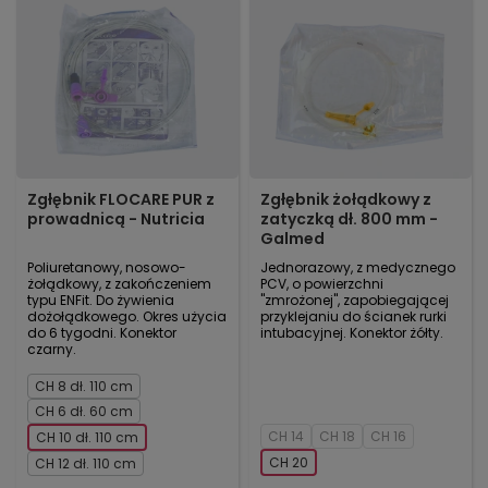
Zgłębnik FLOCARE PUR z
Zgłębnik żołądkowy z
prowadnicą - Nutricia
zatyczką dł. 800 mm -
Galmed
Poliuretanowy, nosowo-
Jednorazowy, z medycznego
żołądkowy, z zakończeniem
PCV, o powierzchni
typu ENFit. Do żywienia
"zmrożonej", zapobiegającej
dożołądkowego. Okres użycia
przyklejaniu do ścianek rurki
do 6 tygodni. Konektor
intubacyjnej. Konektor żółty.
czarny.
CH 8 dł. 110 cm
CH 6 dł. 60 cm
CH 14
CH 18
CH 16
CH 10 dł. 110 cm
CH 20
CH 12 dł. 110 cm