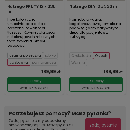
Nutrego FRUTY 12 x 330
Nutrego DIA 12 x 330 ml
ml
Hiperkaloryczna,
Normokaloryczna,
uzupełniająca dieta o
bogatoresztkowa, kompletna
obniżonej zawartości
pod względem odżywczym
tłuszczu. Również dla osób
dieta dla pacjentów z
nietolerujących mlecznych
cukrzycą.
form żywienia. Smaki
owocowe.
czarna porzeczka
jabłko
Czekolada
Orzech
truskawka
pomarańcza
Wanilia
139,99 zł
139,99 zł
Dostępny
Dostępny
WYBIERZ WARIANT
WYBIERZ WARIANT
Potrzebujesz pomocy? Masz pytania?
Zadaj pytanie a my odpowiemy
Zadaj pytanie
niezwłocznie, najciekawsze pytania i
odpowiedzi publikując dla innych.