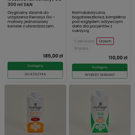
300 ml S&N
Oryginalny zbiornik do
Normokaloryczna,
urządzenia Renasys Go –
bogatoresztkowa, kompletna
matowy, jednorazowy
pod względem odżywczym
kanister z utwardzaczem.
dieta dla pacjentów z
cukrzycą.
Czekolada
Orzech
Wanilia
185,00 zł
110,00 zł
Dostępny
Dostępny
DO KOSZYKA
WYBIERZ WARIANT