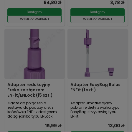
64,80 zł
3,78 zł
Dostępny
Dostępny
WYBIERZ WARIANT
WYBIERZ WARIANT
Adapter redukcyjny
Adapter EasyBag Bolus
Freka ze złączem
ENFit (1 szt.)
ENFit/ENLock (15 szt.)
Złącze do połączenia
Adapter umożliwiający
zestawu do podaży diet z
pobranie diety z worka typu
końcówką ENFit z dostępem
EasyBag strzykawką typu
do zgłębnika typu ENLock.
ENFit.
15,99 zł
13,00 zł