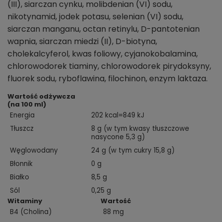
(III), siarczan cynku, molibdenian (VI) sodu,
nikotynamid, jodek potasu, selenian (VI) sodu,
siarczan manganu, octan retinylu, D-pantotenian
wapnia, siarczan miedzi (II), D-biotyna,
cholekalcyferol, kwas foliowy, cyjanokobalamina,
chlorowodorek tiaminy, chlorowodorek pirydoksyny,
fluorek sodu, ryboflawina, filochinon, enzym laktaza.
Wartość odżywcza
(na 100 ml)
Energia
202 kcal=849 kJ
Tłuszcz
8 g (w tym kwasy tłuszczowe
nasycone 5,3 g)
Węglowodany
24 g (w tym cukry 15,8 g)
Błonnik
0 g
Białko
8,5 g
Sól
0,25 g
Witaminy
Wartość
B4 (Cholina)
88 mg