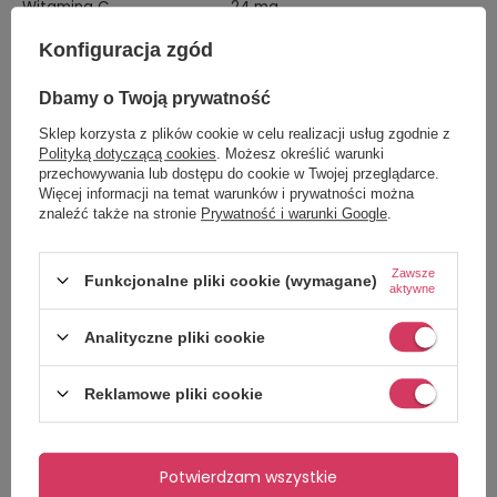
Witamina C
24 mg
B3 (Niacyna)
4,3 mg NE
Konfiguracja zgód
Witamina E
3 mg α-TE
B5 (Kwas pantotenowy)
1,3 mg
Dbamy o Twoją prywatność
B1 (Tiamina)
0,4 mg
Sklep korzysta z plików cookie w celu realizacji usług zgodnie z
Polityką dotyczącą cookies
. Możesz określić warunki
B2 (Ryboflawina)
0,4 mg
przechowywania lub dostępu do cookie w Twojej przeglądarce.
B6 (Pirydoksyna)
0,4 mg
Więcej informacji na temat warunków i prywatności można
znaleźć także na stronie
Prywatność i warunki Google
.
Witamina A
240 μg RE
B9 (Kwas foliowy)
64 μg
Zawsze
Witamina K
13 μg
Funkcjonalne pliki cookie (wymagane)
aktywne
B7 (Biotyna)
9,6 μg
Witamina D
1,8 μg
Analityczne pliki cookie
B12 (Kobalamina)
0,7 μg
Składniki mineralne
Wartość
Reklamowe pliki cookie
Potas (K)
240 mg
Wapń (Ca)
175 mg
Fosfor (P)
160 mg
Potwierdzam wszystkie