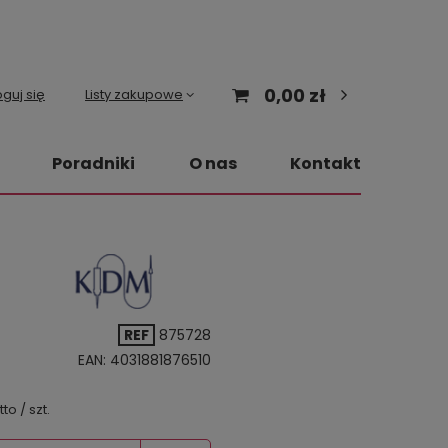
0,00 zł
guj się
Listy zakupowe
Poradniki
O nas
Kontakt
REF
875728
EAN:
4031881876510
tto
/
szt.