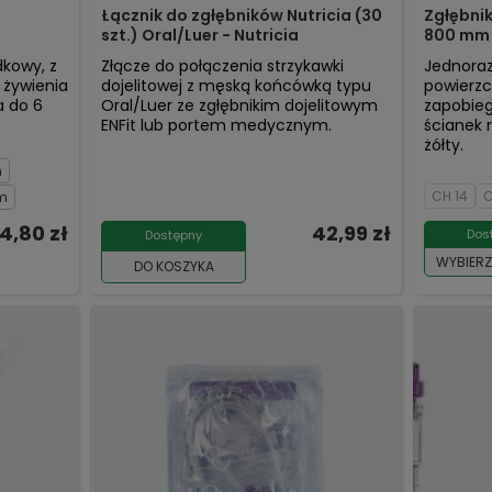
Łącznik do zgłębników Nutricia (30
Zgłębnik
szt.) Oral/Luer - Nutricia
800 mm 
kowy, z
Złącze do połączenia strzykawki
Jednora
 żywienia
dojelitowej z męską końcówką typu
powierzc
a do 6
Oral/Luer ze zgłębnikim dojelitowym
zapobieg
ENFit lub portem medycznym.
ścianek r
żółty.
m
CH 14
C
cm
4,80 zł
42,99 zł
Dos
Dostępny
WYBIERZ
DO KOSZYKA