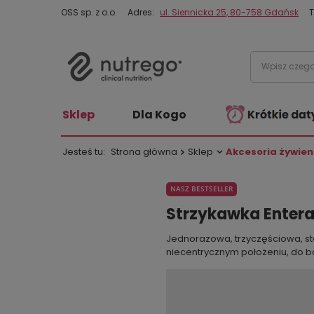
OSS sp. z o.o.
Adres:
ul. Siennicka 25, 80-758 Gdańsk
T
Sklep
Dla Kogo
Jesteś tu:
Strona główna
Sklep
Akcesoria żywien
NASZ BESTSELLER
Strzykawka Enteraln
Jednorazowa, trzyczęściowa, ste
niecentrycznym położeniu, do b