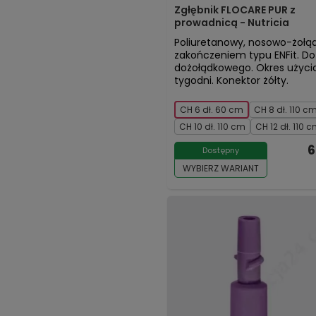
Zgłębnik FLOCARE PUR z
prowadnicą - Nutricia
Poliuretanowy, nosowo-żołąd
zakończeniem typu ENFit. Do
dożołądkowego. Okres użyci
tygodni. Konektor żółty.
CH 6 dł. 60 cm
CH 8 dł. 110 c
CH 10 dł. 110 cm
CH 12 dł. 110 
6
Dostępny
WYBIERZ WARIANT