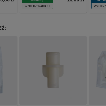
WYBIERZ WARIANT
WYBIERZ
EŻ: