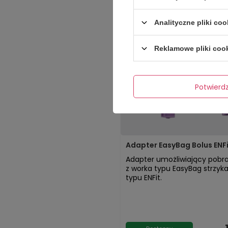
Analityczne pliki coo
Reklamowe pliki coo
Potwier
Adapter EasyBag Bolus ENFit
Adapter umożliwiający pobra
z worka typu EasyBag strzyk
typu ENFit.