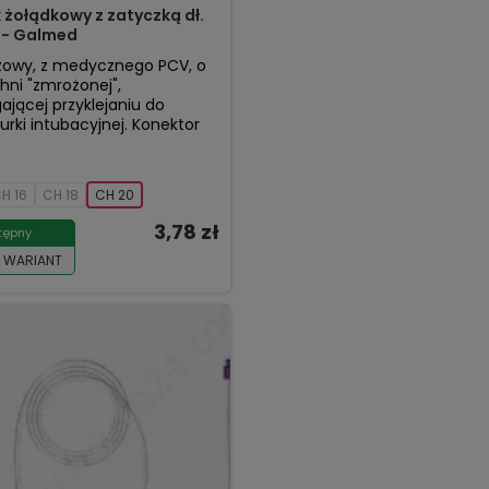
 żołądkowy z zatyczką dł.
- Galmed
zowy, z medycznego PCV, o
hni "zmrożonej",
ającej przyklejaniu do
urki intubacyjnej. Konektor
H 16
CH 18
CH 20
3,78 zł
tępny
 WARIANT