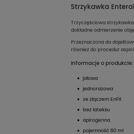
Strzykawka Enteraln
Trzyczęściowa strzykawka 
dokładne odmierzenie obję
Przeznaczona do dojelito
również do procedur aspiracj
Informacje o produkcie
jałowa
jednorazowa
ze złączem EnFit
bez lateksu
apirogenna
pojemność 60 ml