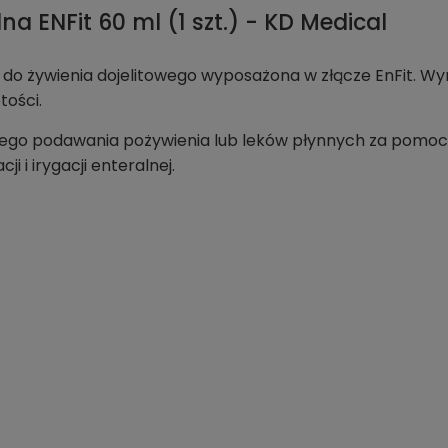
a ENFit 60 ml (1 szt.) - KD Medical
do żywienia dojelitowego wyposażona w złącze EnFit. Wy
tości.
wego podawania pożywienia lub leków płynnych za pomoc
i i irygacji enteralnej.
: