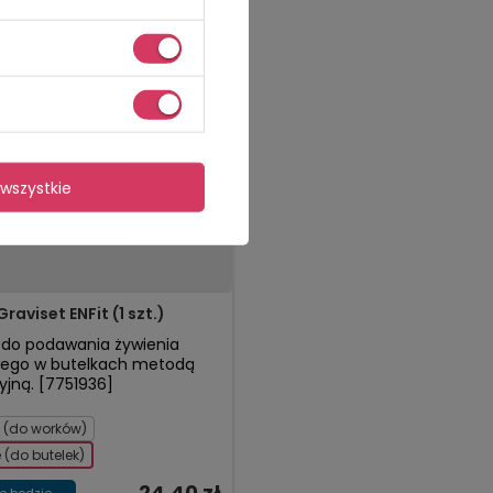
wszystkie
raviset ENFit (1 szt.)
 do podawania żywienia
wego w butelkach metodą
yjną. [7751936]
 (do worków)
 (do butelek)
24,40 zł
e będzie