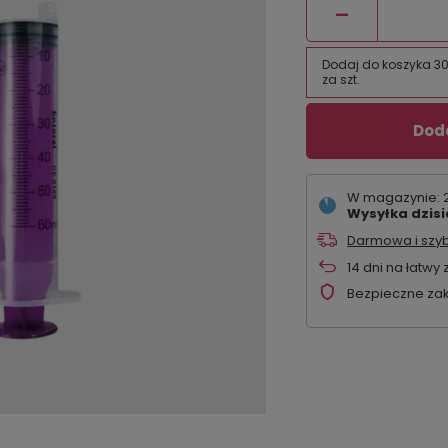
-
Dodaj do koszyka 30 s
za szt.
Doda
W magazynie: 23
Wysyłka
dzisi
Darmowa i szy
14
dni na łatwy 
Bezpieczne za