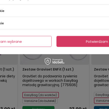
kie
kie
dzam wybrane
Potwierdzam 
 (1 szt.)
Zestaw Graviset ENFit (1 szt.)
Zestaw G
nie diety
GraviSet do podawania żywienia
GraviSet
awką
dojelitowego w workach EasyBag
dojelito
metodą grawitacyjną. [7751936]
grawitac
EasyBag
EasyBag (do worków)
VarioLine
VarioLine (do butelek)
13,00 zł
23,00 zł
Dostępny
Wkrótc