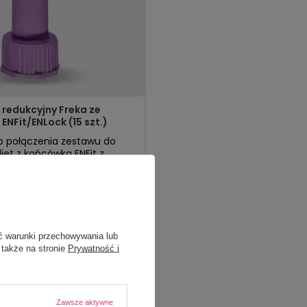
redukcyjny Freka ze
ENFit/ENLock (15 szt.)
o połączenia zestawu do
iet z końcówką ENFit z
 do zgłębnika typu ENLock.
ć warunki przechowywania lub
15,99 zł
tępny
 także na stronie
Prywatność i
OSZYKA
Zawsze aktywne