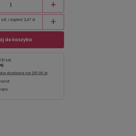
+
+
zt. i zapłać 2,47 zł
j do koszyka
1 szt.
aj
bka dostawa
od
210,00 zł
zwrot
kupy