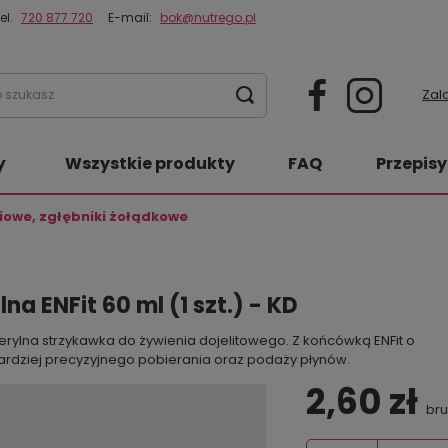
el.
720 877 720
E-mail:
bok@nutrego.pl
Zalo
Wszystkie produkty
FAQ
Przepisy
iowe, zgłębniki żołądkowe
a ENFit 60 ml (1 szt.) - KD
rylna strzykawka do żywienia dojelitowego. Z końcówką ENFit o
ardziej precyzyjnego pobierania oraz podaży płynów.
2,60 zł
bru