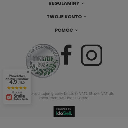
REGULAMINY
TWOJE KONTO
POMOC
Prawdziwe
opinie klientów
4.9
/ 5.0
8 opinii
W sklepie prezentujemy ceny brutto (z VAT).
Stawki VAT dla
konsumentów z kraju:
Polska
.