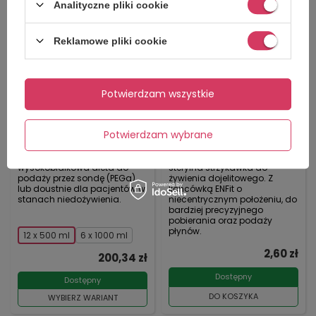
Analityczne pliki cookie
Reklamowe pliki cookie
Potwierdzam wszystkie
Nutrego FORTE o smaku
Strzykawka Enteralna
neutralnym do zgłębnika
ENFit 60 ml (1 szt.) - KD
Potwierdzam wybrane
/ PEG
Wysokokaloryczna,
Jednorazowa, trzyczęściowa,
wysokobiałkowa dieta do
sterylna strzykawka do
podaży przez sondę (PEGa)
żywienia dojelitowego. Z
lub doustnie dla pacjentów w
końcówką ENFit o
stanach niedożywienia.
niecentrycznym położeniu, do
bardziej precyzyjnego
pobierania oraz podaży
płynów.
12 x 500 ml
6 x 1000 ml
2,60 zł
200,34 zł
Dostępny
Dostępny
DO KOSZYKA
WYBIERZ WARIANT