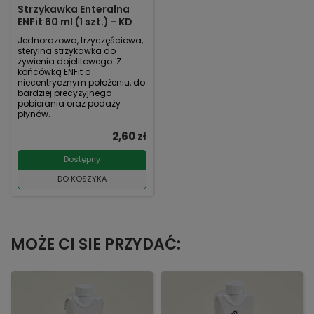
Strzykawka Enteralna
ENFit 60 ml (1 szt.) - KD
Jednorazowa, trzyczęściowa,
sterylna strzykawka do
żywienia dojelitowego. Z
końcówką ENFit o
niecentrycznym położeniu, do
bardziej precyzyjnego
pobierania oraz podaży
płynów.
2,60 zł
Dostępny
DO KOSZYKA
MOŻE CI SIE PRZYDAĆ: