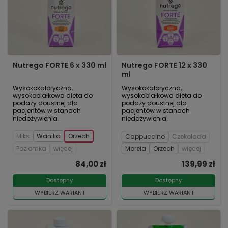
Nutrego FORTE 6 x 330 ml
Nutrego FORTE 12 x 330
ml
Wysokokaloryczna,
Wysokokaloryczna,
wysokobiałkowa dieta do
wysokobiałkowa dieta do
podaży doustnej dla
podaży doustnej dla
pacjentów w stanach
pacjentów w stanach
niedożywienia.
niedożywienia.
Miks
Wanilia
Orzech
Cappuccino
Czekolada
Poziomka
więcej
Morela
Orzech
więcej
84,00 zł
139,99 zł
Dostępny
Dostępny
WYBIERZ WARIANT
WYBIERZ WARIANT