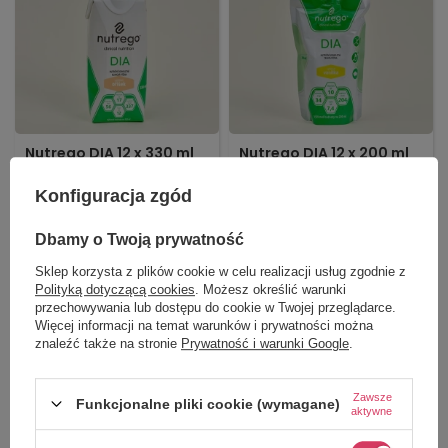
Nutrego DIA 12 x 330 ml
Nutrego DIA 12 x 200 ml
Normokaloryczna,
Normokaloryczna,
bogatoresztkowa, kompletna
bogatoresztkowa, kompletna
Konfiguracja zgód
pod względem odżywczym
pod względem odżywczym
dieta dla pacjentów z
dieta dla pacjentów z
cukrzycą.
cukrzycą.
Dbamy o Twoją prywatność
Sklep korzysta z plików cookie w celu realizacji usług zgodnie z
Czekolada
Orzech
Wanilia
Orzech
Polityką dotyczącą cookies
. Możesz określić warunki
Wanilia
Czekolada
przechowywania lub dostępu do cookie w Twojej przeglądarce.
Więcej informacji na temat warunków i prywatności można
139,99 zł
110,00 zł
znaleźć także na stronie
Prywatność i warunki Google
.
Dostępny
Dostępny
WYBIERZ WARIANT
WYBIERZ WARIANT
Zawsze
Funkcjonalne pliki cookie (wymagane)
aktywne