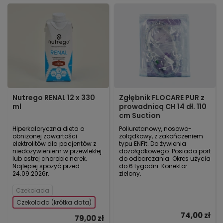
Nutrego RENAL 12 x 330
Zgłębnik FLOCARE PUR z
ml
prowadnicą CH 14 dł. 110
cm Suction
Hiperkaloryczna dieta o
Poliuretanowy, nosowo-
obniżonej zawartości
żołądkowy, z zakończeniem
elektrolitów dla pacjentów z
typu ENFit. Do żywienia
niedożywieniem w przewlekłej
dożołądkowego. Posiada port
lub ostrej chorobie nerek.
do odbarczania. Okres użycia
Najlepiej spożyć przed:
do 6 tygodni. Konektor
24.09.2026r.
zielony.
Czekolada
Czekolada (krótka data)
74,00 zł
79,00 zł