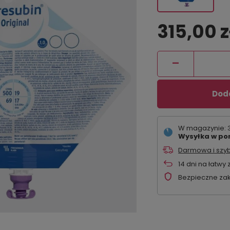
315,00 z
-
Doda
W magazynie: 3
Wysyłka
w pon
Darmowa i szy
14
dni na łatwy 
Bezpieczne za