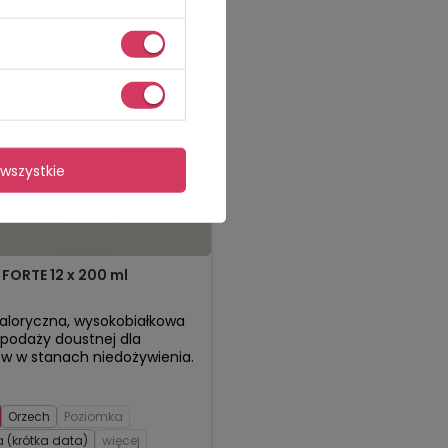
wszystkie
FORTE 12 x 200 ml
loryczna, wysokobiałkowa
 podaży doustnej dla
w w stanach niedożywienia.
Orzech
Poziomka
 (krótka data)
więcej