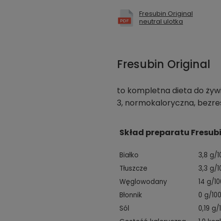
Fresubin Original
neutral ulotka
Fresubin Original
to kompletna dieta do żyw
3, normokaloryczna, bezre
Skład preparatu Fresubi
Białko
3,8 g/1
Tłuszcze
3,3 g/1
Węglowodany
14 g/10
Błonnik
0 g/10
Sól
0,19 g/