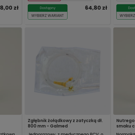
8,00 zł
64,80 zł
Dostępny
Dos
WYBIERZ WARIANT
WYBIERZ
Zgłębnik żołądkowy z zatyczką dł.
Nutrego 
800 mm - Galmed
smaku 
ztkowa,
Jednorazowy, z medycznego PCV, o
Normokal