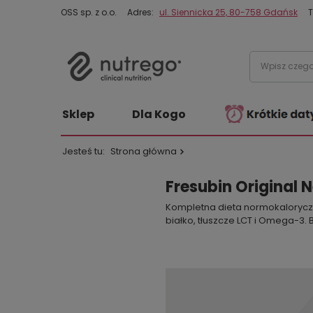
OSS sp. z o.o.
Adres:
ul. Siennicka 25, 80-758 Gdańsk
T
Sklep
Dla Kogo
Jesteś tu:
Strona główna
Fresubin Original N
Kompletna dieta normokaloryczna
białko, tłuszcze LCT i Omega-3.