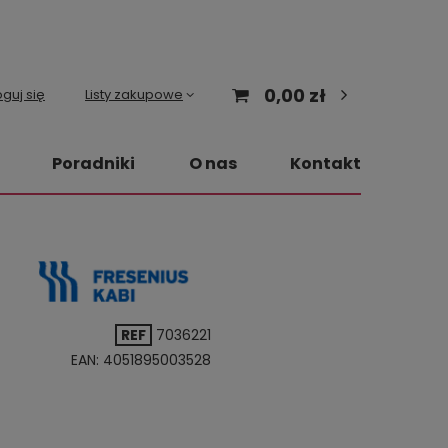
0,00 zł
guj się
Listy zakupowe
Poradniki
O nas
Kontakt
REF
7036221
EAN:
4051895003528