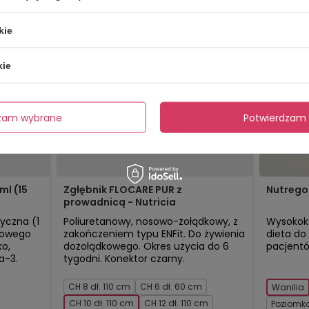
kie
kie
dzam wybrane
Potwierdzam 
ml (15
Zgłębnik FLOCARE PUR z
Nutrego 
prowadnicą - Nutricia
yczna (1
Poliuretanowy, nosowo-żołądkowy, z
Wysokoka
itowego
zakończeniem typu ENFit. Do żywienia
dieta do
ko,
dożołądkowego. Okres użycia do 6
pacjentó
a-3.
tygodni. Konektor czarny.
CH 8 dł. 110 cm
CH 6 dł. 60 cm
Wanilia
CH 10 dł. 110 cm
CH 12 dł. 110 cm
Poziomka