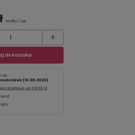
ł
brutto
/
op.
+
j do koszyka
 op.
iedziałek (10.08.2026)
bka dostawa
od
210,00 zł
zwrot
kupy