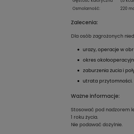
Gęstość kaloryczna
1,0 kcal
Osmolarność:
220 mo
Zalecenia:
Dla osób zagrożonych nied
urazy, operacje w obrę
okres okołooperacyjn
zaburzenia żucia i poł
utrata przytomności.
Ważne informacje:
Stosować pod nadzorem lek
1 roku życia.
Nie podawać dożylnie.