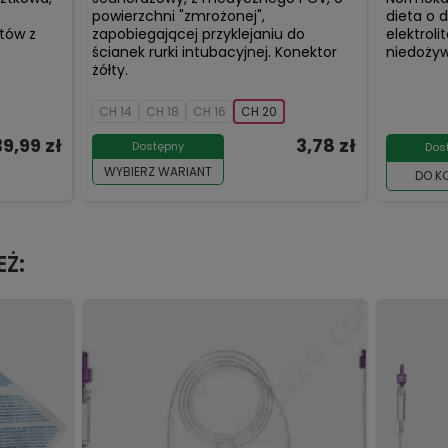
powierzchni "zmrożonej",
dieta o 
tów z
zapobiegającej przyklejaniu do
elektrol
ścianek rurki intubacyjnej. Konektor
niedożywi
żółty.
CH 14
CH 18
CH 16
CH 20
39,99 zł
3,78 zł
Dostępny
Dos
WYBIERZ WARIANT
DO K
EŻ: