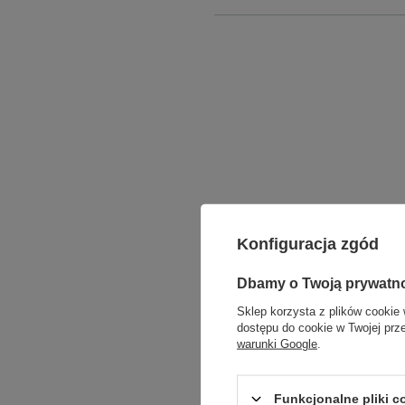
Konfiguracja zgód
Dbamy o Twoją prywatn
Sklep korzysta z plików cookie 
dostępu do cookie w Twojej prz
PROPONUJEMY RÓ
warunki Google
.
Funkcjonalne pliki 