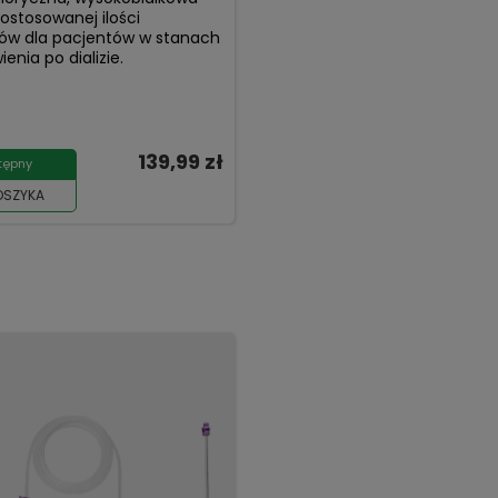
dostosowanej ilości
itów dla pacjentów w stanach
enia po dializie.
139,99 zł
tępny
OSZYKA