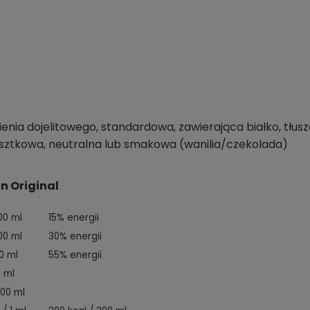
ienia dojelitowego, standardowa, zawierająca białko, tł
sztkowa, neutralna lub smakowa (wanilia/czekolada)
n Original
00 ml
15% energii
00 ml
30% energii
0 ml
55% energii
0 ml
100 ml