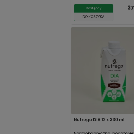
37
Dostępny
DO KOSZYKA
Nutrego DIA 12 x 330 ml
Normokaloryczna, bogatores