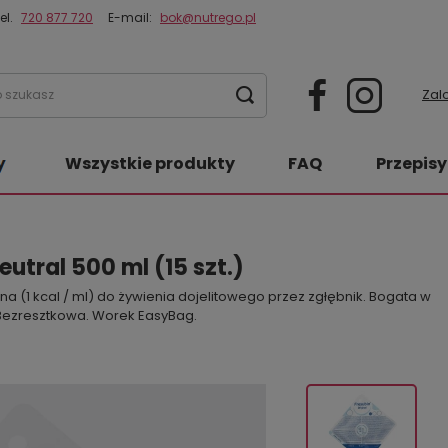
el.
720 877 720
E-mail:
bok@nutrego.pl
Zalo
Wszystkie produkty
FAQ
Przepisy
eutral 500 ml (15 szt.)
 (1 kcal / ml) do żywienia dojelitowego przez zgłębnik. Bogata w
 Bezresztkowa. Worek EasyBag.