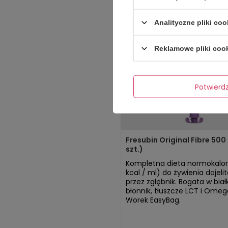
Analityczne pliki coo
Reklamowe pliki coo
Potwier
Fresubin Original Fibre 500 
szt.)
Kompletna dieta normokalor
kcal / ml) do żywienia dojel
przez zgłębnik. Bogata w biał
błonnik, tłuszcze LCT i Omeg
Worek EasyBag.