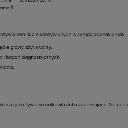
 / 1 ml
200 kcal / 200 ml
smol/l
ożywieniem lub niedożywionych w sytuacjach takich jak:
bie głowy, szyi, twarzy,
y i badań diagnostycznych,
ykania,
arza jako żywienie całkowite lub uzupełniające. Nie po