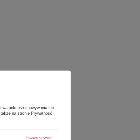
a
ć warunki przechowywania lub
 także na stronie
Prywatność i
Zawsze aktywne