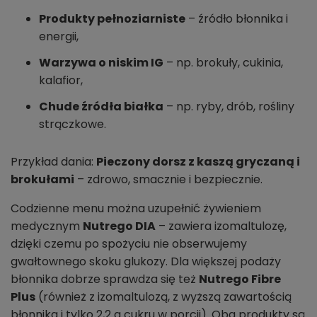
Produkty pełnoziarniste
– źródło błonnika i
energii,
Warzywa o niskim IG
– np. brokuły, cukinia,
kalafior,
Chude źródła białka
– np. ryby, drób, rośliny
strączkowe.
Przykład dania:
Pieczony dorsz z kaszą gryczaną i
brokułami
– zdrowo, smacznie i bezpiecznie.
Codzienne menu można uzupełnić żywieniem
medycznym
Nutrego DIA
– zawiera izomaltulozę,
dzięki czemu po spożyciu nie obserwujemy
gwałtownego skoku glukozy. Dla większej podaży
błonnika dobrze sprawdza się też
Nutrego Fibre
Plus
(również z izomaltulozą, z wyższą zawartością
błonnika i tylko 2,2 g cukru w porcji). Oba produkty są