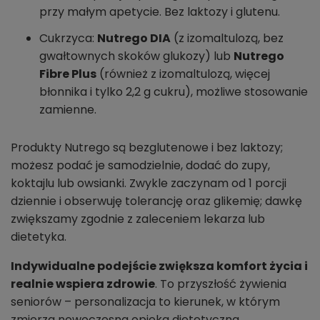
przy małym apetycie. Bez laktozy i glutenu.
Cukrzyca:
Nutrego DIA
(z izomaltulozą, bez
gwałtownych skoków glukozy) lub
Nutrego
Fibre Plus
(również z izomaltulozą, więcej
błonnika i tylko 2,2 g cukru), możliwe stosowanie
zamienne.
Produkty Nutrego są bezglutenowe i bez laktozy;
możesz podać je samodzielnie, dodać do zupy,
koktajlu lub owsianki. Zwykle zaczynam od 1 porcji
dziennie i obserwuję tolerancję oraz glikemię; dawkę
zwiększamy zgodnie z zaleceniem lekarza lub
dietetyka.
Indywidualne podejście zwiększa komfort życia i
realnie wspiera zdrowie
. To przyszłość żywienia
seniorów – personalizacja to kierunek, w którym
zmierza nowoczesna opieka dietetyczna.