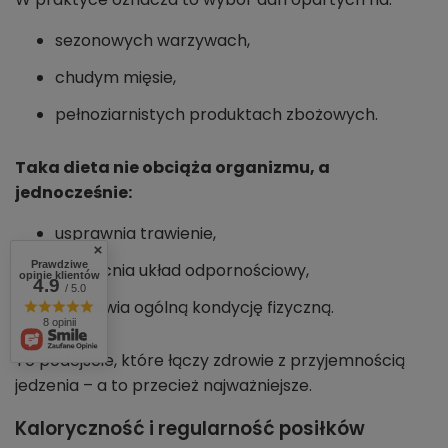
sezonowych warzywach,
chudym mięsie,
pełnoziarnistych produktach zbożowych.
Taka dieta nie obciąża organizmu, a
jednocześnie:
usprawnia trawienie,
Prawdziwe
wzmacnia układ odpornościowy,
opinie klientów
4.9
/ 5.0
poprawia ogólną kondycję fizyczną.
8 opinii
To podejście, które łączy zdrowie z przyjemnością
jedzenia – a to przecież najważniejsze.
Kaloryczność i regularność posiłków