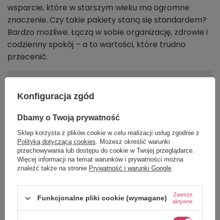
wsparcie, które w starszym wieku ma ogromne
znaczenie. Czy takie pakiety staną się standardem?
Bardzo możliwe. Łączą w sobie organizację, zdrowie i
codzienny spokój – a to wartości, które trudno
przecenić.
Konfiguracja zgód
Dbamy o Twoją prywatność
Sklep korzysta z plików cookie w celu realizacji usług zgodnie z
Polityką dotyczącą cookies
. Możesz określić warunki
przechowywania lub dostępu do cookie w Twojej przeglądarce.
Więcej informacji na temat warunków i prywatności można
znaleźć także na stronie
Prywatność i warunki Google
.
Zawsze
Funkcjonalne pliki cookie (wymagane)
aktywne
Żywność specjalnego przeznaczenia