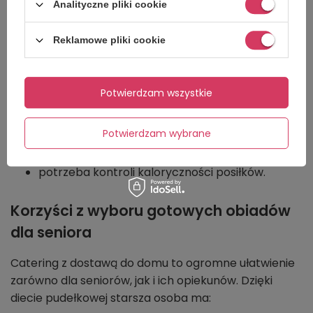
Analityczne pliki cookie
medycznego
Reklamowe pliki cookie
To zdrowe rozwiązanie idealne dla osób starszych z
konkretnymi wymaganiami dietetycznymi, takimi jak:
Potwierdzam wszystkie
cukrzyca,
nadciśnienie,
Potwierdzam wybrane
nietolerancje pokarmowe,
potrzeba kontroli kaloryczności posiłków.
Korzyści z wyboru gotowych obiadów
dla seniora
Catering z dostawą do domu to ogromne ułatwienie
zarówno dla seniorów, jak i ich opiekunów. Dzięki
diecie pudełkowej starsza osoba ma: