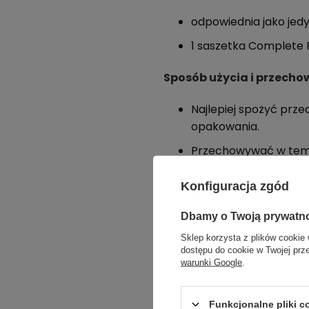
odpowiednia jako jed
1 saszetka Complete P
Sposób użycia i przech
Najlepiej spożyć prz
opakowania.
Przechowywać w temp.
Po sporządzeniu mies
Konfiguracja zgód
Instrukcja użycia:
Dbamy o Twoją prywatn
jako uzupełnienie regu
Sklep korzysta z plików cookie 
dostępu do cookie w Twojej prz
jako jedyne źródło po
warunki Google
.
dawkowanie i czas sto
Funkcjonalne pliki 