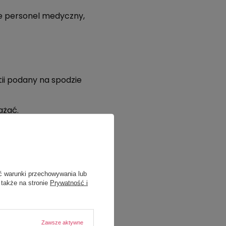
je personel medyczny,
ii podany na spodzie
ażać.
ć w ciągu 12 h.
ć warunki przechowywania lub
 także na stronie
Prywatność i
Zawsze aktywne