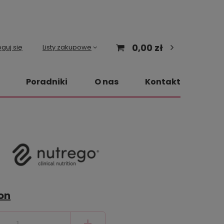
0,00 zł
guj się
Listy zakupowe
Poradniki
O nas
Kontakt
on
+