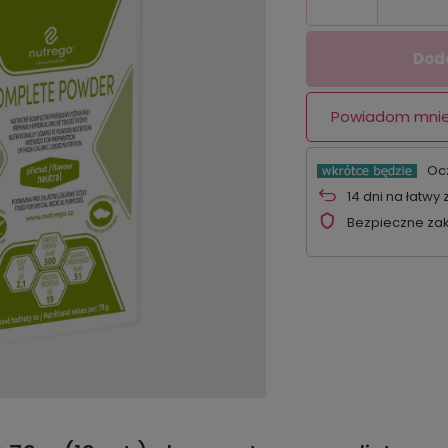
Doda
Powiadom mnie
Oc
14
dni na łatwy 
Bezpieczne za