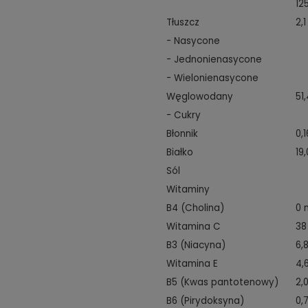
12
Tłuszcz
2,1
- Nasycone
- Jednonienasycone
- Wielonienasycone
Węglowodany
51
- Cukry
Błonnik
0,1
Białko
19,
Sól
Witaminy
B4 (Cholina)
0 
Witamina C
38
B3 (Niacyna)
6,
Witamina E
4,
B5 (Kwas pantotenowy)
2,
B6 (Pirydoksyna)
0,