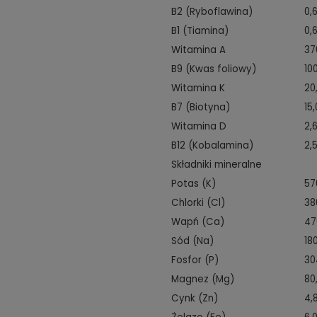
B2 (Ryboflawina)
0,
B1 (Tiamina)
0,
Witamina A
37
B9 (Kwas foliowy)
10
Witamina K
20
B7 (Biotyna)
15
Witamina D
2,
B12 (Kobalamina)
2,
Składniki mineralne
Potas (K)
57
Chlorki (Cl)
38
Wapń (Ca)
47
Sód (Na)
18
Fosfor (P)
30
Magnez (Mg)
80
Cynk (Zn)
4,