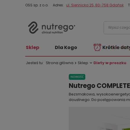
OSS sp. z o.o.
Adres:
ul. Siennicka 25, 80-758 Gdańsk
T
Sklep
Dla Kogo
Jesteś tu:
Strona główna
Sklep
Diety w proszku
NOWOŚĆ
Nutrego COMPLETE 
Bezsmakowa, wysokoenergetycz
doustnego. Do postępowania 