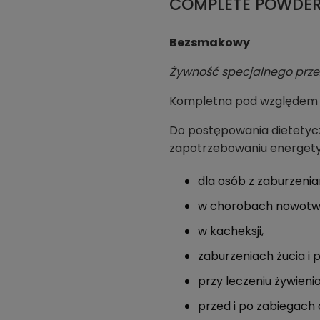
COMPLETE POWDER 7
Bezsmakowy
Żywność specjalnego prz
Kompletna pod względem od
Do postępowania dietetycz
zapotrzebowaniu energety
dla osób z zaburzenia
w chorobach nowotw
w kacheksji,
zaburzeniach żucia i p
przy leczeniu żywien
przed i po zabiegach 