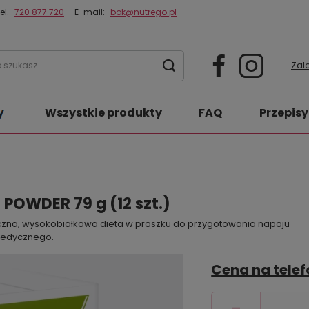
el.
720 877 720
E-mail:
bok@nutrego.pl
Zalo
Wszystkie produkty
FAQ
Przepisy
POWDER 79 g (12 szt.)
na, wysokobiałkowa dieta w proszku do przygotowania napoju
medycznego.
Cena na telef
-