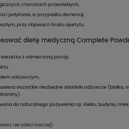
gicznych, chorobach przewlekłych,
ia i połykania, w przypadku demencji,
eszłym, przy objawach braku apetytu.
osować dietę medyczną Complete Powde
saszetka z odmierzoną porcją
uktu
ędem odżywczym,
wiera wszystkie niezbędne składniki odżywcze (białka, w
witaminy).
ana do naturalnego pożywienia np. kleiku, budyniu, mlek
lekarz nie zaleci inaczej):