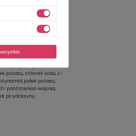
ia.
wszystkie
nia, cytrynian potasu,
k potasu, chlorek sodu, L-
kotynamid, jodek potasu,
, D-pantotenian wapnia,
ek pirydoksyny,