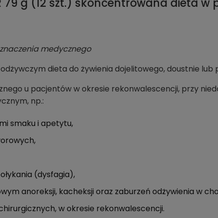
9 g (12 szt.) skoncentrowana dieta w 
eznaczenia medycznego
żywczym dieta do żywienia dojelitowego, doustnie lub p
nego u pacjentów w okresie rekonwalescencji, przy nied
cznym, np.:
mi smaku i apetytu,
orowych,
ołykania (dysfagia),
iowym anoreksji, kacheksji oraz zaburzeń odżywienia w c
chirurgicznych, w okresie rekonwalescencji.