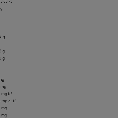
50,00 kJ
 g
,4 g
6 g
0 g
mg
 mg
8 mg NE
6 mg α-TE
0 mg
7 mg