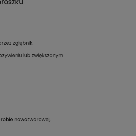
proszku
rzez zgłębnik.
ożywieniu lub zwiększonym
horobie nowotworowej,