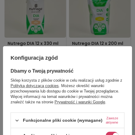
Nutrego DIA 12 x 330 ml
Nutrego DIA 12 x 200 ml
Normokaloryczna,
Normokaloryczna,
bogatoresztkowa, kompletna
bogatoresztkowa, kompletna
Konfiguracja zgód
pod względem odżywczym
pod względem odżywczym
dieta dla pacjentów z
dieta dla pacjentów z
cukrzycą.
cukrzycą.
Dbamy o Twoją prywatność
Czekolada
Orzech
Wanilia
Orzech
Sklep korzysta z plików cookie w celu realizacji usług zgodnie z
Polityką dotyczącą cookies
. Możesz określić warunki
Wanilia
Czekolada
przechowywania lub dostępu do cookie w Twojej przeglądarce.
139,99 zł
110,00 zł
Więcej informacji na temat warunków i prywatności można
znaleźć także na stronie
Prywatność i warunki Google
.
Dostępny
Dostępny
WYBIERZ WARIANT
WYBIERZ WARIANT
Zawsze
Funkcjonalne pliki cookie (wymagane)
aktywne