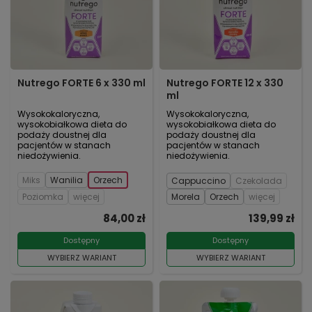
Nutrego FORTE 6 x 330 ml
Nutrego FORTE 12 x 330
ml
Wysokokaloryczna,
Wysokokaloryczna,
wysokobiałkowa dieta do
wysokobiałkowa dieta do
podaży doustnej dla
podaży doustnej dla
pacjentów w stanach
pacjentów w stanach
niedożywienia.
niedożywienia.
Miks
Wanilia
Orzech
Cappuccino
Czekolada
Poziomka
więcej
Morela
Orzech
więcej
84,00 zł
139,99 zł
Dostępny
Dostępny
WYBIERZ WARIANT
WYBIERZ WARIANT