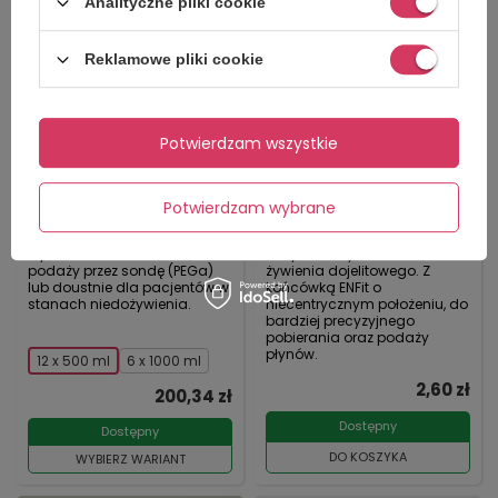
Analityczne pliki cookie
Reklamowe pliki cookie
Potwierdzam wszystkie
Nutrego FORTE o smaku
Strzykawka Enteralna
neutralnym do zgłębnika
ENFit 60 ml (1 szt.) - KD
Potwierdzam wybrane
/ PEG
Wysokokaloryczna,
Jednorazowa, trzyczęściowa,
wysokobiałkowa dieta do
sterylna strzykawka do
podaży przez sondę (PEGa)
żywienia dojelitowego. Z
lub doustnie dla pacjentów w
końcówką ENFit o
stanach niedożywienia.
niecentrycznym położeniu, do
bardziej precyzyjnego
pobierania oraz podaży
płynów.
12 x 500 ml
6 x 1000 ml
2,60 zł
200,34 zł
Dostępny
Dostępny
DO KOSZYKA
WYBIERZ WARIANT