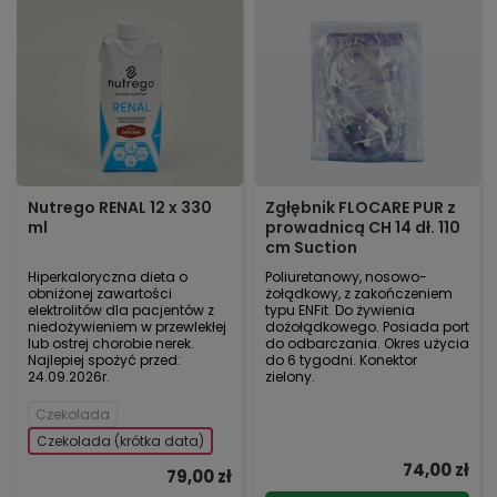
Nutrego RENAL 12 x 330
Zgłębnik FLOCARE PUR z
ml
prowadnicą CH 14 dł. 110
cm Suction
Hiperkaloryczna dieta o
Poliuretanowy, nosowo-
obniżonej zawartości
żołądkowy, z zakończeniem
elektrolitów dla pacjentów z
typu ENFit. Do żywienia
niedożywieniem w przewlekłej
dożołądkowego. Posiada port
lub ostrej chorobie nerek.
do odbarczania. Okres użycia
Najlepiej spożyć przed:
do 6 tygodni. Konektor
24.09.2026r.
zielony.
Czekolada
Czekolada (krótka data)
74,00 zł
79,00 zł