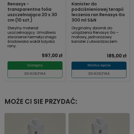
Renasys -
Kanister do
transparentna folia
podciśnieniowej terapii
uszczelniająca 20 x 30
leczenia ran Renasys Go
cm (10 szt.)
300 ml S&N
Sterylny materiał
Oryginalny zbiornik do
uszczelniający. Umożliwia
urządzenia Renasys Go –
stworzenie hermetycznego
matowy, jednorazowy
środowiska wokół łożyska
kanister z utwardzaczem.
rany.
597,00 zł
185,00 zł
Dostępny
Wkrótce będzie
DO KOSZYKA
DO KOSZYKA
MOŻE CI SIE PRZYDAĆ: