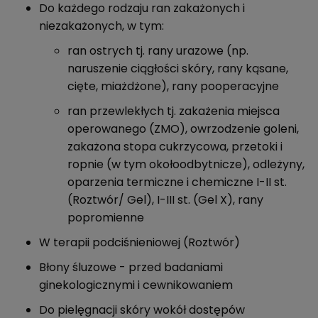
Do każdego rodzaju ran zakażonych i
niezakażonych, w tym:
ran ostrych tj. rany urazowe (np.
naruszenie ciągłości skóry, rany kąsane,
cięte, miażdżone), rany pooperacyjne
ran przewlekłych tj. zakażenia miejsca
operowanego (ZMO), owrzodzenie goleni,
zakażona stopa cukrzycowa, przetoki i
ropnie (w tym okołoodbytnicze), odleżyny,
oparzenia termiczne i chemiczne I-II st.
(Roztwór/ Gel), I-III st. (Gel X), rany
popromienne
W terapii podciśnieniowej (Roztwór)
Błony śluzowe - przed badaniami
ginekologicznymi i cewnikowaniem
Do pielęgnacji skóry wokół dostępów