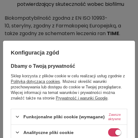
potwierdzający skuteczność wobec biofilmu
Biokompatybilność zgodna z EN ISO 10993-
10, sterylny, zgodny z Farmakopeią Europejską, a
także zgodny ze schematem leczenia ran
TIME
.
Prontosan jest dostępny w następujących
Konfiguracja zgód
opakowaniach
Dbamy o Twoją prywatność
Prontosan - butelka 40 ml.
Sklep korzysta z plików cookie w celu realizacji usług zgodnie z
Prontosan - aerozol 75 ml.
Polityką dotyczącą cookies
. Możesz określić warunki
przechowywania lub dostępu do cookie w Twojej przeglądarce.
Prontosan - butelka 350 ml.
Więcej informacji na temat warunków i prywatności można
znaleźć także na stronie
Prywatność i warunki Google
.
Prontosan żel - butelka 30 ml.
Prontosan żel - Acute Wound 30 g.
Zawsze
Funkcjonalne pliki cookie (wymagane)
aktywne
Analityczne pliki cookie