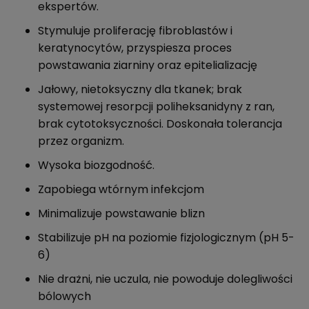
ekspertów.
Stymuluje proliferację fibroblastów i
keratynocytów, przyspiesza proces
powstawania ziarniny oraz epitelializację
Jałowy, nietoksyczny dla tkanek; brak
systemowej resorpcji poliheksanidyny z ran,
brak cytotoksyczności. Doskonała tolerancja
przez organizm.
Wysoka biozgodność.
Zapobiega wtórnym infekcjom
Minimalizuje powstawanie blizn
Stabilizuje pH na poziomie fizjologicznym (pH 5-
6)
Nie drażni, nie uczula, nie powoduje dolegliwości
bólowych