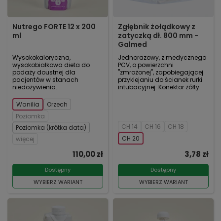
Nutrego FORTE 12 x 200
Zgłębnik żołądkowy z
ml
zatyczką dł. 800 mm -
Galmed
Wysokokaloryczna,
Jednorazowy, z medycznego
wysokobiałkowa dieta do
PCV, o powierzchni
podaży doustnej dla
"zmrożonej", zapobiegającej
pacjentów w stanach
przyklejaniu do ścianek rurki
niedożywienia.
intubacyjnej. Konektor żółty.
Wanilia
Orzech
Poziomka
CH 14
CH 16
CH 18
Poziomka (krótka data)
CH 20
więcej
110,00 zł
3,78 zł
Dostępny
Dostępny
WYBIERZ WARIANT
WYBIERZ WARIANT