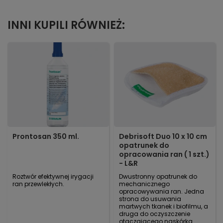
INNI KUPILI RÓWNIEŻ:
Prontosan 350 ml.
Debrisoft Duo 10 x 10 cm
opatrunek do
opracowania ran ( 1 szt.)
- L&R
Roztwór efektywnej irygacji
Dwustronny opatrunek do
ran przewlekłych.
mechanicznego
opracowywania ran. Jedna
strona do usuwania
martwych tkanek i biofilmu, a
druga do oczyszczenie
otaczającego naskórka.