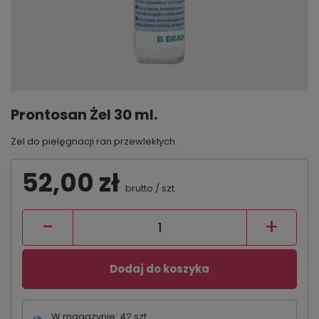
Prontosan Żel 30 ml.
Żel do pielęgnacji ran przewlekłych.
52,00 zł
brutto
/
szt.
-
+
Dodaj do koszyka
W magazynie: 42 szt.