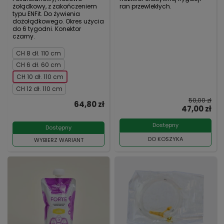
żołądkowy, z zakończeniem
ran przewlekłych.
typu ENFit. Do żywienia
dożołądkowego. Okres użycia
do 6 tygodni. Konektor
czarny.
CH 8 dł. 110 cm
CH 6 dł. 60 cm
CH 10 dł. 110 cm
CH 12 dł. 110 cm
50,00 zł
64,80 zł
47,00 zł
Dostępny
Dostępny
DO KOSZYKA
WYBIERZ WARIANT