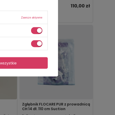
9,99 zł
110,00 zł
Dostępny
WYBIERZ WARIANT
Zawsze aktywne
wszystkie
Zgłębnik FLOCARE PUR z prowadnicą
CH 14 dł. 110 cm Suction