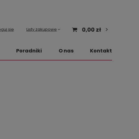
0,00 zł
guj się
Listy zakupowe
Poradniki
O nas
Kontakt