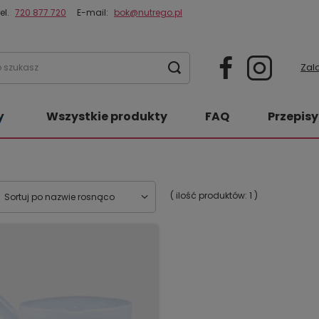
el.
720 877 720
E-mail:
bok@nutrego.pl
Zalo
Wszystkie produkty
FAQ
Przepisy
( ilość produktów:
1
)
Sortuj po nazwie rosnąco