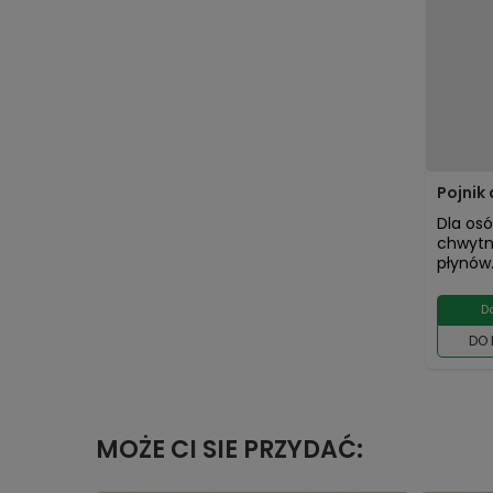
Pojnik
Dla os
chwytn
płynów
D
DO
MOŻE CI SIE PRZYDAĆ: