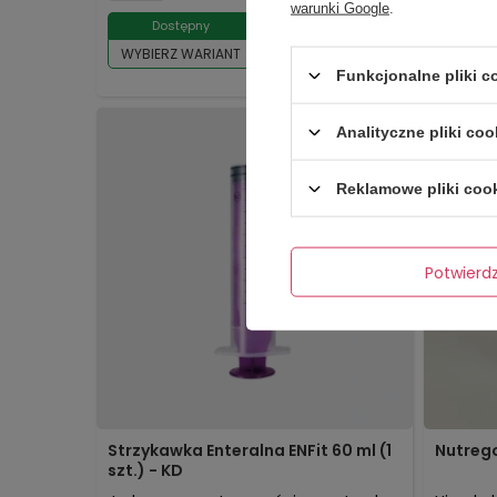
warunki Google
.
84,00 zł
Dostępny
Do
WYBIERZ WARIANT
WYBIER
Funkcjonalne pliki 
Analityczne pliki coo
Reklamowe pliki coo
Potwier
Strzykawka Enteralna ENFit 60 ml (1
Nutrego
szt.) - KD