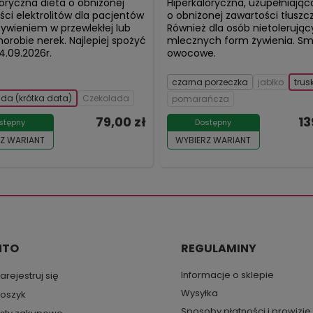
loryczna dieta o obniżonej
Hiperkaloryczna, uzupełniając
ści elektrolitów dla pacjentów
o obniżonej zawartości tłuszc
żywieniem w przewlekłej lub
Również dla osób nietolerują
horobie nerek. Najlepiej spożyć
mlecznych form żywienia. Sm
4.09.2026r.
owocowe.
czarna porzeczka
jabłko
tru
da (krótka data)
Czekolada
pomarańcza
79,00 zł
13
stępny
Dostępny
Z WARIANT
WYBIERZ WARIANT
NTO
REGULAMINY
Informacje o sklepie
arejestruj się
Wysyłka
oszyk
Sposoby płatności i prowizje