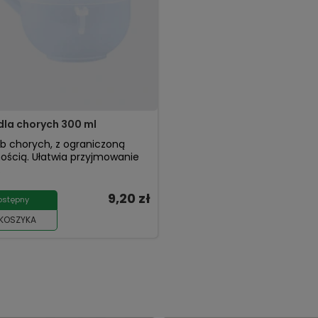
 dla chorych 300 ml
ób chorych, z ograniczoną
ością. Ułatwia przyjmowanie
.
9,20 zł
ostępny
 KOSZYKA