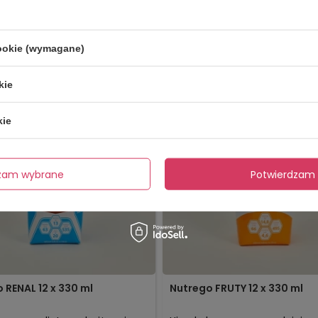
139,99 zł
13
stępny
Dostępny
Z WARIANT
WYBIERZ WARIANT
cookie (wymagane)
kie
kie
dzam wybrane
Potwierdzam 
 RENAL 12 x 330 ml
Nutrego FRUTY 12 x 330 ml