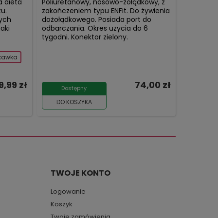
a dieta
Poliuretanowy, nosowo-żołądkowy, z
zu.
zakończeniem typu ENFit. Do żywienia
cych
dożołądkowego. Posiada port do
aki
odbarczania. Okres użycia do 6
tygodni. Konektor zielony.
skawka
9,99 zł
74,00 zł
Dostępny
DO KOSZYKA
TWOJE KONTO
Logowanie
Koszyk
Twoje zamówienia