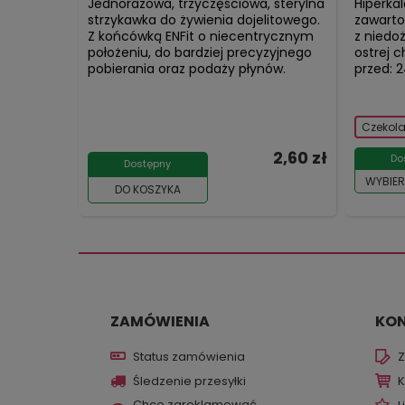
Jednorazowa, trzyczęściowa, sterylna
Hiperka
strzykawka do żywienia dojelitowego.
zawarto
Z końcówką ENFit o niecentrycznym
z niedo
położeniu, do bardziej precyzyjnego
ostrej c
pobierania oraz podaży płynów.
przed: 2
Czekola
2,60 zł
Do
Dostępny
WYBIER
DO KOSZYKA
ZAMÓWIENIA
KO
Status zamówienia
Z
Śledzenie przesyłki
K
Chcę zareklamować