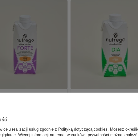
 FORTE 12 x 330 ml
Nutrego DIA 12 x 330 ml
aloryczna, wysokobiałkowa
Normokaloryczna, bogatoresz
o podaży doustnej dla
kompletna pod względem
ów w stanach niedożywienia.
odżywczym dieta dla pacjent
ość
cukrzycą.
cino
Czekolada
Morela
w celu realizacji usług zgodnie z
Polityką dotyczącą cookies
. Możesz określi
więcej
Czekolada
Orzech
Wanilia
eglądarce. Więcej informacji na temat warunków i prywatności można znaleźć