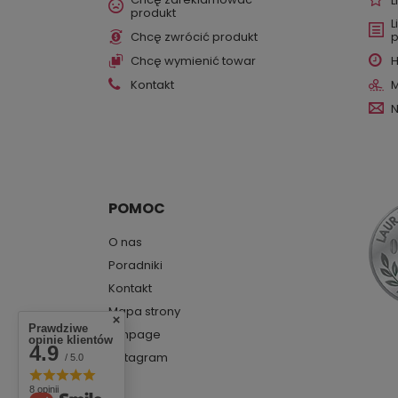
L
produkt
L
Chcę zwrócić produkt
p
Chcę wymienić towar
H
Kontakt
M
N
POMOC
O nas
Poradniki
Kontakt
Mapa strony
Prawdziwe
Fanpage
opinie klientów
4.9
Instagram
/ 5.0
8 opinii