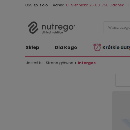
OSS sp. z o.o.
Adres:
ul. Siennicka 25, 80-758 Gdańsk
T
Sklep
Dla Kogo
Jesteś tu:
Strona główna
Intergos