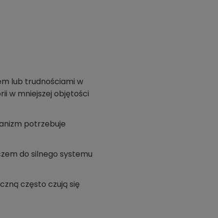
em lub trudnościami w
i w mniejszej objętości
ganizm potrzebuje
czem do silnego systemu
czną często czują się