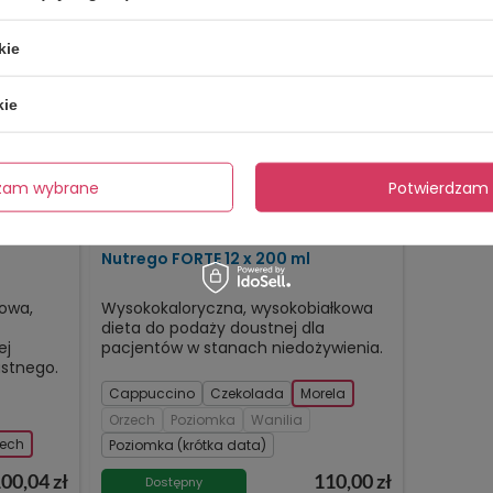
kie
kie
dzam wybrane
Potwierdzam 
Nutrego FORTE 12 x 200 ml
kowa,
Wysokokaloryczna, wysokobiałkowa
dieta do podaży doustnej dla
ej
pacjentów w stanach niedożywienia.
ustnego.
Cappuccino
Czekolada
Morela
Orzech
Poziomka
Wanilia
zech
Poziomka (krótka data)
00,04 zł
110,00 zł
Dostępny