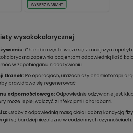
WYBIERZ WARIANT
diety wysokokalorycznej
żywieniu:
Choroba często wiąże się z mniejszym apetyt
kokaloryczna zapewnia pacjentom odpowiednią ilość kalori
móc w zapobieganiu niedożywieniu.
i tkanek:
Po operacjach, urazach czy chemioterapii or
 aby prawidłowo się regenerować.
mu odpornościowego:
Odpowiednie odżywianie jest klu
y może lepiej walczyć z infekcjami i chorobami.
ia:
Osoby z odpowiednią masą ciała i dobrą kondycją fizy
ergii i są bardziej niezależne w codziennych czynnościach.