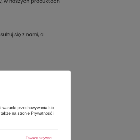
aw, w naszych produktach
ltuj się z nami, a
ć warunki przechowywania lub
 także na stronie
Prywatność i
Zawsze aktywne