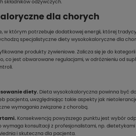
ych składników odżywczych.
aloryczne dla chorych
anie, w którym potrzebuje dodatkowej energii, której tradycy
chodzą specjalistyczne diety wysokokaloryczne dla chor
yfikowane produkty żywieniowe. Zalicza się je do kategori
 co jest obwarowane regulacjami, w odróżnieniu od sup
troli.
sowanie diety.
Dieta wysokokaloryczna powinna być d
b pacjenta, uwzględniając takie aspekty jak nietoleranc
iczne wymagania związane z chorobą.
rtami.
Konsekwencją powyższego punktu jest wybór odpo
 wymaga konsultacji z profesjonalistami, np. dietetykami 
iednia i skuteczna dla pacjenta.