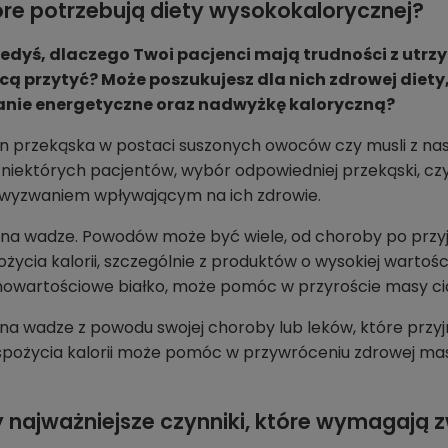
re potrzebują diety wysokokalorycznej?
iedyś, dlaczego Twoi pacjenci mają trudności z ut
cą przytyć? Może poszukujesz dla nich zdrowej diety
nie energetyczne oraz nadwyżkę kaloryczną?
m.in przekąska w postaci suszonych owoców czy musli z nas
 niektórych pacjentów, wybór odpowiedniej przekąski, cz
 się wyzwaniem wpływającym na ich zdrowie.
na wadze. Powodów może być wiele, od choroby po przyj
ożycia kalorii, szczególnie z produktów o wysokiej wartośc
owartościowe białko, może pomóc w przyroście masy cia
na wadze z powodu swojej choroby lub leków, które przyj
pożycia kalorii może pomóc w przywróceniu zdrowej masy
 najważniejsze czynniki, które wymagają 