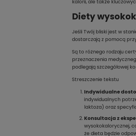
kalorii, ale także kluczow
Diety wysokok
Jeśli Twój bliski jest w st
dostarczają z pomocą przy
Są to różnego rodzaju cert
przeznaczenia medycznego,
podlegają szczegółowej kon
Streszczenie tekstu
Indywidualne dosto
indywidualnych potrze
laktoza) oraz specyf
Konsultacja z ekspe
wysokokalorycznej, co
że dieta będzie odpow