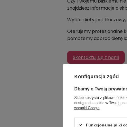
Czy Twojemu bliskiemu nie
znajdziesz informacje o skł
Wybór diety jest kluczowy,
Oferujemy profesjonalne ko
pomożemy dobrać dietę ide
Skontaktuj się z nami
Polecane gotowe di
Konfiguracja zgód
naciśnij obrazek aby przej
Dbamy o Twoją prywatn
Sklep korzysta z plików cookie 
dostępu do cookie w Twojej prz
warunki Google
.
Funkcjonalne pliki 