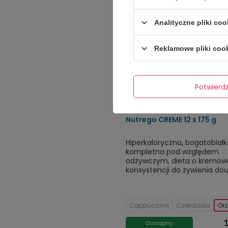
Analityczne pliki coo
Reklamowe pliki coo
Potwier
Nutrego CREME 12 x 175 g
Hiperkaloryczna, bogatobiał
kompletna pod względem
odżywczym, dieta o kremow
konsystencji do żywienia do
Cappuccino
Czekolada
Or
1
Dostępny