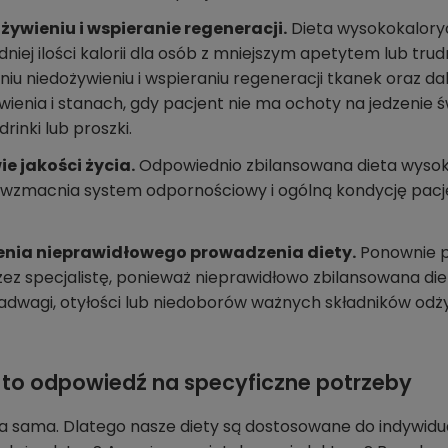
ywieniu i wspieranie regeneracji.
Dieta wysokokalory
iej ilości kalorii dla osób z mniejszym apetytem lub trud
 niedożywieniu i wspieraniu regeneracji tkanek oraz dal
ienia i stanach, gdy pacjent nie ma ochoty na jedzenie ś
inki lub proszki.
e jakości życia.
Odpowiednio zbilansowana dieta wys
 wzmacnia system odpornościowy i ogólną kondycję pacje
enia nieprawidłowego prowadzenia diety.
Ponownie p
ez specjalistę, ponieważ nieprawidłowo zbilansowana di
adwagi, otyłości lub niedoborów ważnych składników od
to odpowiedź na specyficzne potrzeby
ka sama. Dlatego nasze diety są dostosowane do indywidu