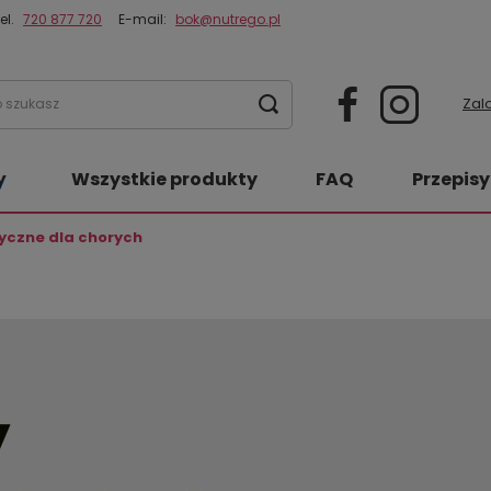
el.
720 877 720
E-mail:
bok@nutrego.pl
Zalo
Wszystkie produkty
FAQ
Przepisy
yczne dla chorych