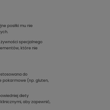
jne posiłki mu nie
ych.
i żywności specjalnego
lementów, które nie
ostosowana do
je pokarmowe (np. gluten,
wiedniej diety
klinicznymi, aby zapewnić,