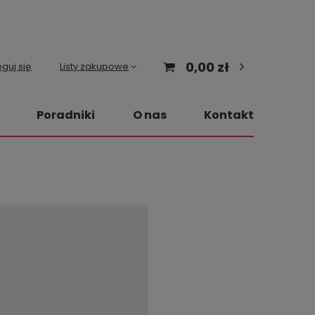
0,00 zł
guj się
Listy zakupowe
Poradniki
O nas
Kontakt