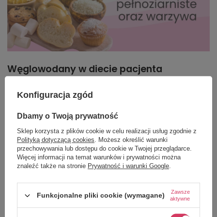
Węglowodany w diecie pacjenta
onkologicznego.
Konfiguracja zgód
Uwaga na mity żywieniowe!
Dbamy o Twoją prywatność
Węglowodany powinny stanowić 35-50%
Sklep korzysta z plików cookie w celu realizacji usług zgodnie z
podaży energii
, a ich rekomendowanym źródłem są
Polityką dotyczącą cookies
. Możesz określić warunki
pełnoziarniste produkty zbożowe, warzywa i owoce.
przechowywania lub dostępu do cookie w Twojej przeglądarce.
Ograniczenie spożycia węglowodanów prostych do
Więcej informacji na temat warunków i prywatności można
znaleźć także na stronie
Prywatność i warunki Google
.
maksymalnie 10% energii jest zalecane, aby nie
dostarczać nadmiernego źródła energii dla komórek
Zawsze
rakowych. Pacjenci z guzami w przewodzie
Funkcjonalne pliki cookie (wymagane)
aktywne
pokarmowym powinni zwrócić uwagę na rodzaj