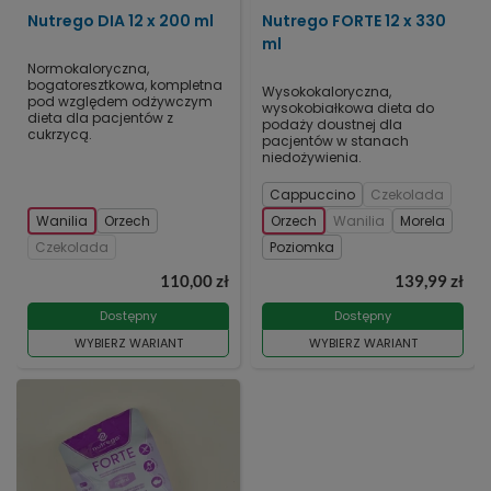
Nutrego DIA 12 x 200 ml
Nutrego FORTE 12 x 330
ml
Normokaloryczna,
bogatoresztkowa, kompletna
Wysokokaloryczna,
pod względem odżywczym
wysokobiałkowa dieta do
dieta dla pacjentów z
podaży doustnej dla
cukrzycą.
pacjentów w stanach
niedożywienia.
Cappuccino
Czekolada
Wanilia
Orzech
Orzech
Wanilia
Morela
Czekolada
Poziomka
110,00 zł
139,99 zł
Dostępny
Dostępny
WYBIERZ WARIANT
WYBIERZ WARIANT